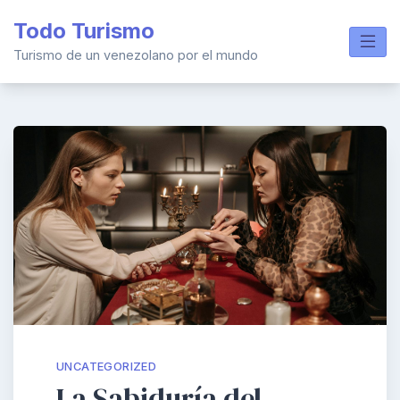
Skip
Todo Turismo
to
content
Turismo de un venezolano por el mundo
UNCATEGORIZED
La Sabiduría del